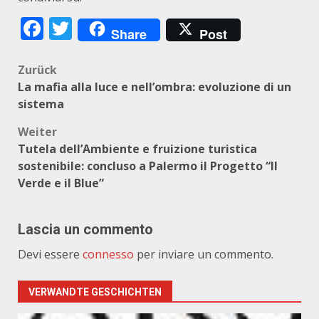
Facebook
Twitter
Share
Post
Beitragsnavigation
Zurück
La mafia alla luce e nell’ombra: evoluzione di un
sistema
Weiter
Tutela dell’Ambiente e fruizione turistica
sostenibile: concluso a Palermo il Progetto “Il
Verde e il Blue”
Lascia un commento
Devi essere
connesso
per inviare un commento.
VERWANDTE GESCHICHTEN