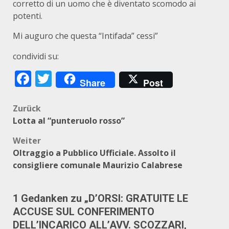
corretto di un uomo che è diventato scomodo ai
potenti.
Mi auguro che questa “Intifada” cessi”
condividi su:
Facebook
Twitter
Share
Post
Beitragsnavigation
Zurück
Lotta al “punteruolo rosso”
Weiter
Oltraggio a Pubblico Ufficiale. Assolto il
consigliere comunale Maurizio Calabrese
1 Gedanken zu „
D’ORSI: GRATUITE LE
ACCUSE SUL CONFERIMENTO
DELL’INCARICO ALL’AVV. SCOZZARI,