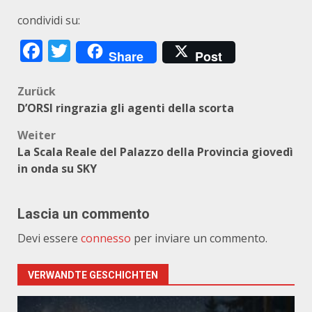
condividi su:
Facebook
Twitter
Share
Post
Beitragsnavigation
Zurück
D’ORSI ringrazia gli agenti della scorta
Weiter
La Scala Reale del Palazzo della Provincia giovedì
in onda su SKY
Lascia un commento
Devi essere
connesso
per inviare un commento.
VERWANDTE GESCHICHTEN