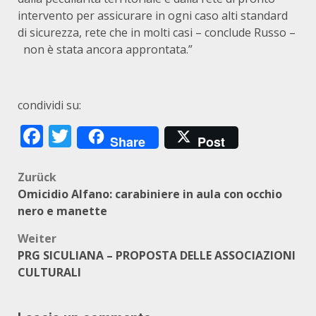
intervento per assicurare in ogni caso alti standard
di sicurezza, rete che in molti casi – conclude Russo –
non è stata ancora approntata.”
condividi su:
Facebook
Twitter
Share
Post
Beitragsnavigation
Zurück
Omicidio Alfano: carabiniere in aula con occhio
nero e manette
Weiter
PRG SICULIANA – PROPOSTA DELLE ASSOCIAZIONI
CULTURALI