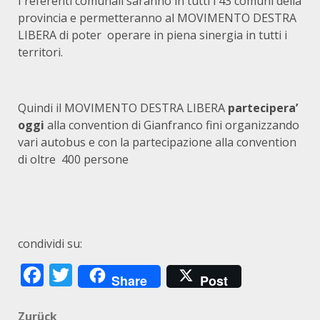
I referenti comunali saranno in tutti i 43 comuni della
provincia e permetteranno al MOVIMENTO DESTRA
LIBERA di poter operare in piena sinergia in tutti i
territori.
Quindi il MOVIMENTO DESTRA LIBERA
partecipera’
oggi
alla convention di Gianfranco fini organizzando
vari autobus e con la partecipazione alla convention
di oltre 400 persone
condividi su:
Facebook
Twitter
Share
Post
Zurück