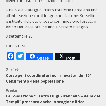
divieto di sosta con rimozione forzata;
– nel viale Viareggio, tratto rotatoria Pantalena fino
all’intersezione con il lungomare Falcone-Borsellino,
è istituito il divieto di sosta con rimozione forzata in
ambo i lati dalle ore 7 e fino a cessato bisogno.
9 settembre 2011
condividi su:
Facebook
Twitter
Share
Post
Beitragsnavigation
Zurück
Corso per i coordinatori ed i rilevatori del 15°
Censimento della popolazione
Weiter
La Fondazione “Teatro Luigi Pirandello – Valle dei
Templi” presenta anche la stagione lirico-