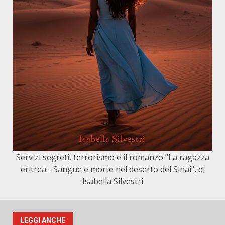
Servizi segreti, terrorismo e il romanzo "La ragazza
eritrea - Sangue e morte nel deserto del Sinai", di
Isabella Silvestri
LEGGI ANCHE