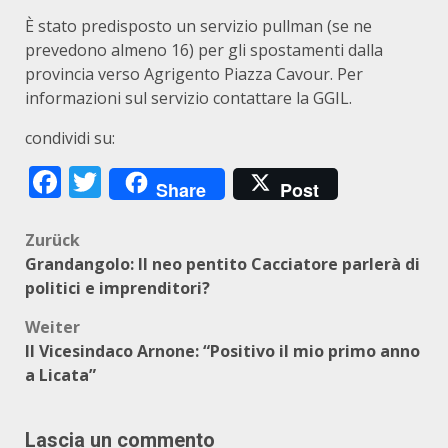
È stato predisposto un servizio pullman (se ne
prevedono almeno 16) per gli spostamenti dalla
provincia verso Agrigento Piazza Cavour. Per
informazioni sul servizio contattare la GGIL.
condividi su:
Facebook
Twitter
Share
Post
Beitragsnavigation
Zurück
Grandangolo: Il neo pentito Cacciatore parlerà di
politici e imprenditori?
Weiter
Il Vicesindaco Arnone: “Positivo il mio primo anno
a Licata”
Lascia un commento