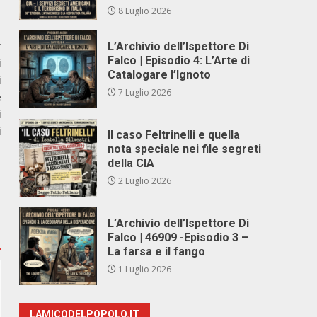
8 Luglio 2026
r
L’Archivio dell’Ispettore Di
Falco | Episodio 4: L’Arte di
i
Catalogare l’Ignoto
i
7 Luglio 2026
e
i
i
Il caso Feltrinelli e quella
nota speciale nei file segreti
della CIA
2 Luglio 2026
L’Archivio dell’Ispettore Di
Falco | 46909 -Episodio 3 –
La farsa e il fango
1 Luglio 2026
LAMICODELPOPOLO.IT