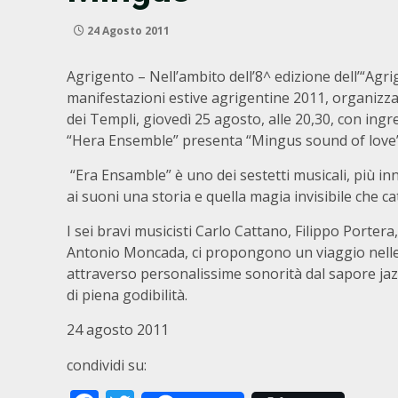
24 Agosto 2011
Agrigento – Nell’ambito dell’8^ edizione dell’“Agr
manifestazioni estive agrigentine 2011, organizza
dei Templi, giovedì 25 agosto, alle 20,30, con ing
“Hera Ensemble” presenta “Mingus sound of love
“Era Ensamble” è uno dei sestetti musicali, più in
ai suoni una storia e quella magia invisibile che ca
I sei bravi musicisti Carlo Cattano, Filippo Porte
Antonio Moncada, ci propongono un viaggio nelle m
attraverso personalissime sonorità dal sapore jaz
di piena godibilità.
24 agosto 2011
condividi su: