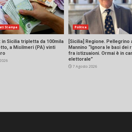
ati Stampa
Politica
in Sicilia tripletta da 100mila
[Sicilia] Regione. Pellegrino 
tto, a Misilmeri (PA) vinti
Mannino “Ignora le basi dei 
uro
fra istizuaioni. Ormai è in 
elettorale”
 2026
7 Agosto 2026