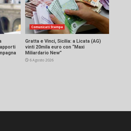
Comunicati Stampa
a
Gratta e Vinci, Sicilia: a Licata (AG)
rapporti
vinti 20mila euro con “Maxi
campagna
Miliardario New”
6 Agosto 2026