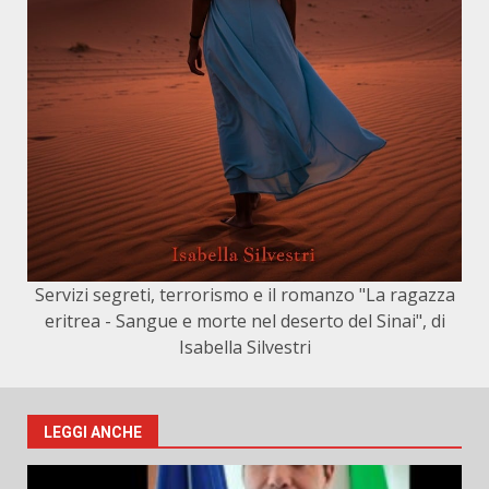
Servizi segreti, terrorismo e il romanzo "La ragazza
eritrea - Sangue e morte nel deserto del Sinai", di
Isabella Silvestri
LEGGI ANCHE