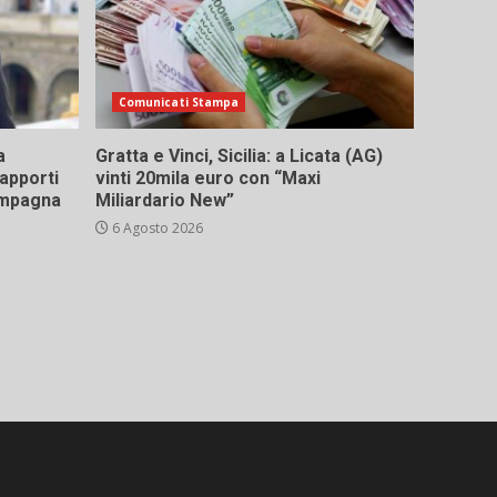
Comunicati Stampa
a
Gratta e Vinci, Sicilia: a Licata (AG)
rapporti
vinti 20mila euro con “Maxi
campagna
Miliardario New”
6 Agosto 2026