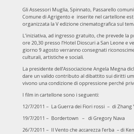
Gli Assessori Muglia, Spinnato, Passarello comun
Comune di Agrigento e inserite nel cartellone est
organizzata la V edizione cinematografica sul tema
L’iniziativa, ad ingresso gratuito, che prevede la pr
ore 20,30 presso l’Hotel Dioscuri a San Leone e ver
giorno 9 agosto verranno consegnati riconoscimenti
culturali, artistiche e sociali.
La presidente dell’Associazione Angela Megna dichi
dare un valido contributo al dibattito sui diritti u
vivono una condizione di oppressione perché priva
I film in cartellone sono i seguenti:
12/7/2011 – La Guerra dei Fiori rossi – di Zhang
19/7/2011 – Bordertown – di Gregory Nava
26/7/2011 – Il Vento che accarezza l’erba – di Ke