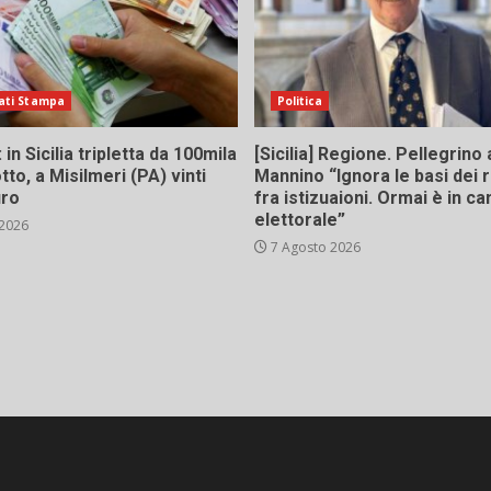
ati Stampa
Politica
in Sicilia tripletta da 100mila
[Sicilia] Regione. Pellegrino 
tto, a Misilmeri (PA) vinti
Mannino “Ignora le basi dei 
uro
fra istizuaioni. Ormai è in 
elettorale”
 2026
7 Agosto 2026