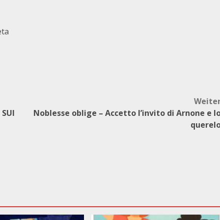
eta
Weite
 SUI
Noblesse oblige – Accetto l’invito di Arnone e l
querel