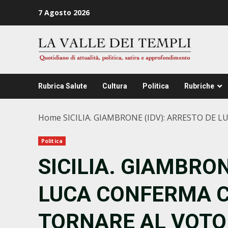
Zum
7 Agosto 2026
Inhalt
springen
Rubrica Salute
Cultura
Politica
Rubriche
Home
SICILIA. GIAMBRONE (IDV): ARRESTO DE
Politica
SICILIA. GIAMBRON
LUCA CONFERMA C
TORNARE AL VOTO