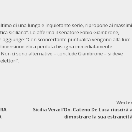
’ultimo di una lunga e inquietante serie, ripropone ai massimi
itica siciliana”. Lo afferma il senatore Fabio Giambrone,
, che aggiunge: “Con sconcertante puntualità vengono alla luce
 la dimensione etica perduta bisogna immediatamente
. Non ci sono alternative – conclude Giambrone – si deve
lettori”.
Weite
TRA
Sicilia Vera: l’On. Cateno De Luca riuscirà 
A
dimostrare la sua estraneit