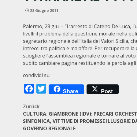
28 Giugno 2011
Palermo, 28 giu. – “L’arresto di Cateno De Luca, l
livelli il problema della questione morale nella pol
segretario regionale dell’Italia dei Valori Sicilia
intrecci tra politica e malaffare. Per recuperare
sciogliere l’assemblea regionale e tornare al voto
subito cambiare pagina restituendo la parola agli e
condividi su:
Facebook
Twitter
Share
Post
Beitragsnavigation
Zurück
CULTURA. GIAMBRONE (IDV): PRECARI ORCHES
SINFONICA, VITTIME DI PROMESSE ILLUSORIE D
GOVERNO REGIONALE