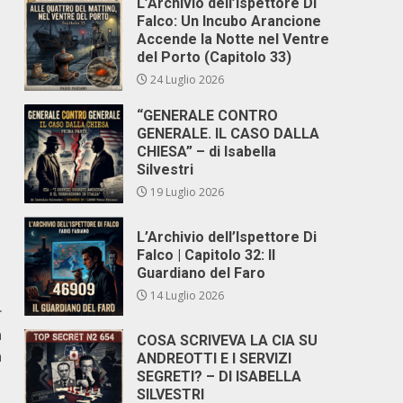
L’Archivio dell’Ispettore Di
Falco: Un Incubo Arancione
Accende la Notte nel Ventre
del Porto (Capitolo 33)
24 Luglio 2026
“GENERALE CONTRO
GENERALE. IL CASO DALLA
CHIESA” – di Isabella
Silvestri
19 Luglio 2026
L’Archivio dell’Ispettore Di
Falco | Capitolo 32: Il
Guardiano del Faro
14 Luglio 2026
r
a
COSA SCRIVEVA LA CIA SU
à
ANDREOTTI E I SERVIZI
SEGRETI? – DI ISABELLA
SILVESTRI