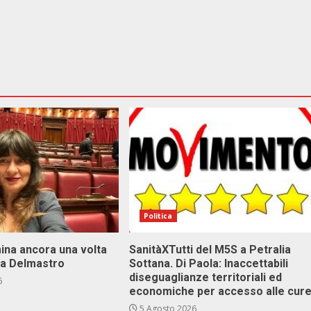
Politica
ina ancora una volta
SanitàXTutti del M5S a Petralia
va Delmastro
Sottana. Di Paola: Inaccettabili
diseguaglianze territoriali ed
6
economiche per accesso alle cur
5 Agosto 2026