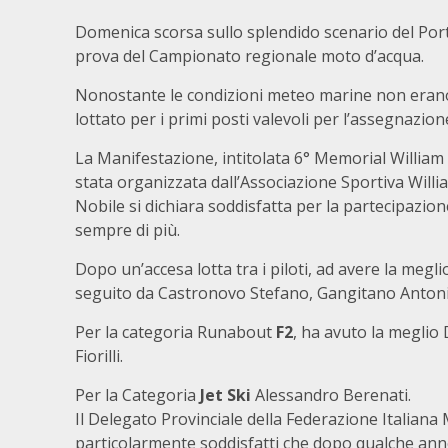
Domenica scorsa sullo splendido scenario del Porti
prova del Campionato regionale moto d’acqua.
Nonostante le condizioni meteo marine non erano 
lottato per i primi posti valevoli per l’assegnazio
La Manifestazione, intitolata 6° Memorial Willia
stata organizzata dall’Associazione Sportiva Will
Nobile si dichiara soddisfatta per la partecipazione 
sempre di più.
Dopo un’accesa lotta tra i piloti, ad avere la megli
seguito da Castronovo Stefano, Gangitano Antonin
Per la categoria Runabout
F2
, ha avuto la meglio
Fiorilli.
Per la Categoria
Jet
Ski
Alessandro Berenati.
Il Delegato Provinciale della Federazione Italian
particolarmente soddisfatti che dopo qualche anno 