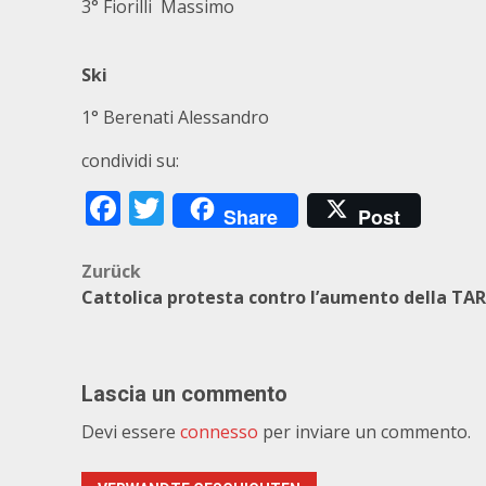
3° Fiorilli Massimo
Ski
1° Berenati Alessandro
condividi su:
Facebook
Twitter
Share
Post
Beitragsnavigation
Zurück
Cattolica protesta contro l’aumento della TA
Lascia un commento
Devi essere
connesso
per inviare un commento.