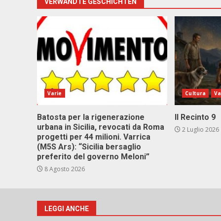
VERWANDTE GESCHICHTEN
Varie
Cultura
Va
Batosta per la rigenerazione
Il Recinto 9
urbana in Sicilia, revocati da Roma
2 Luglio 2026
progetti per 44 milioni. Varrica
(M5S Ars): “Sicilia bersaglio
preferito del governo Meloni”
8 Agosto 2026
LEGGI ANCHE