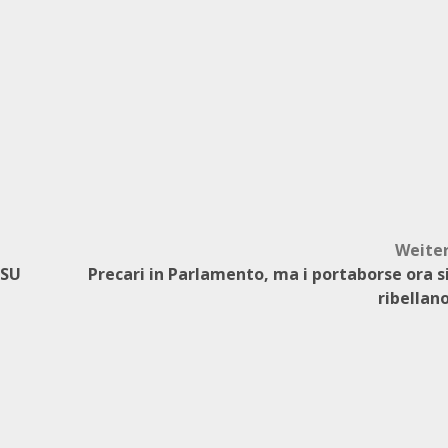
Weite
RSU
Precari in Parlamento, ma i portaborse ora s
ribellan