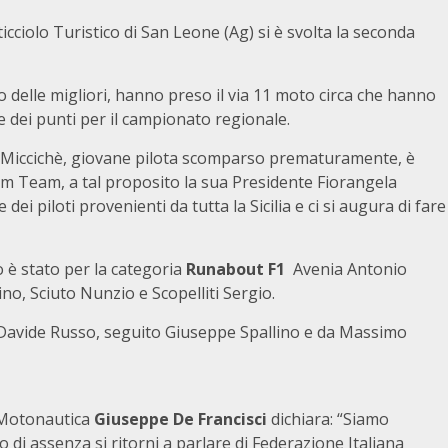
cciolo Turistico di San Leone (Ag) si è svolta la seconda
delle migliori, hanno preso il via 11 moto circa che hanno
ne dei punti per il campionato regionale.
m Miccichè, giovane pilota scomparso prematuramente, è
iam Team, a tal proposito la sua Presidente Fiorangela
dei piloti provenienti da tutta la Sicilia e ci si augura di fare
o è stato per la categoria
Runabout F1
Avenia Antonio
o, Sciuto Nunzio e Scopelliti Sergio.
 Davide Russo, seguito Giuseppe Spallino e da Massimo
a Motonautica
Giuseppe De Francisci
dichiara: “Siamo
di assenza si ritorni a parlare di Federazione Italiana