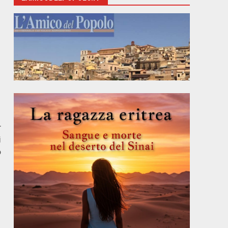
r
i
o