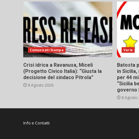
Comunicati Stampa
Varie
Crisi idrica a Ravanusa, Miceli
Batosta p
(Progetto Civico Italia): “Giusta la
in Sicili
decisione del sindaco Pitrola”
per 44 mi
“Sicilia 
8 Agosto 2026
governo 
8 Agosto
Info e Contatti