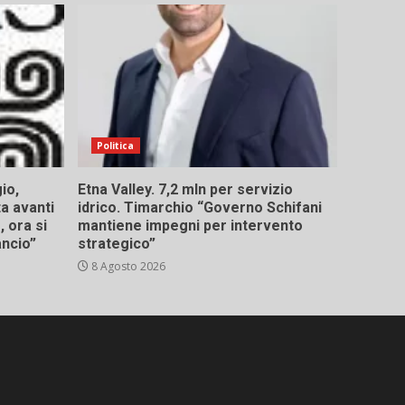
Politica
io,
Etna Valley. 7,2 mln per servizio
ta avanti
idrico. Timarchio “Governo Schifani
 ora si
mantiene impegni per intervento
ancio”
strategico”
8 Agosto 2026