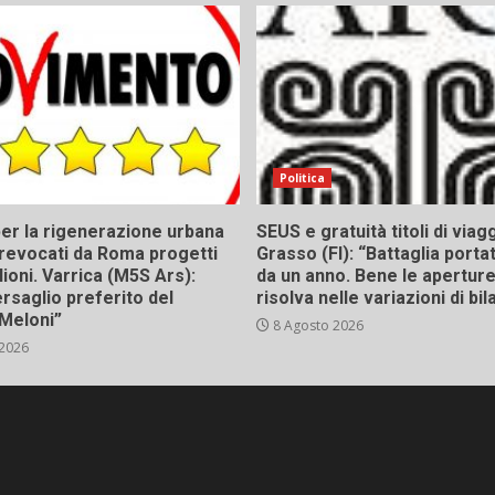
Politica
er la rigenerazione urbana
SEUS e gratuità titoli di viagg
a, revocati da Roma progetti
Grasso (FI): “Battaglia porta
lioni. Varrica (M5S Ars):
da un anno. Bene le aperture,
bersaglio preferito del
risolva nelle variazioni di bil
Meloni”
8 Agosto 2026
 2026