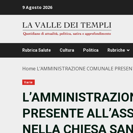
Zum
9 Agosto 2026
Inhalt
springen
Rubrica Salute
Cultura
Politica
Rubriche
Home
L’AMMINISTRAZIONE COMUNALE PRESENTE
Varie
L’AMMINISTRAZI
PRESENTE ALL’ASS
NELLA CHIESA SA