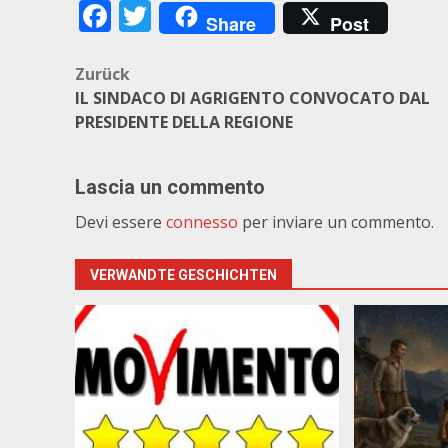
Facebook
Twitter
Share
Post
Beitragsnavigation
Zurück
IL SINDACO DI AGRIGENTO CONVOCATO DAL
PRESIDENTE DELLA REGIONE
Lascia un commento
Devi essere
connesso
per inviare un commento.
VERWANDTE GESCHICHTEN