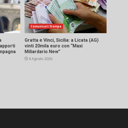
Comunicati Stampa
a
Gratta e Vinci, Sicilia: a Licata (AG)
rapporti
vinti 20mila euro con “Maxi
campagna
Miliardario New”
6 Agosto 2026