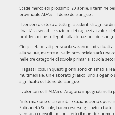
Scade mercoledì prossimo, 20 aprile, il termine per
provinciale ADAS “ Il dono del sangue”.
Il concorso esteso a tutti gli studenti di ogni ord
finalità la sensibilizzazione dei ragazzi ai valori de
problematiche collegate alla donazione del sangu
Cinque elaborati per scuola saranno individuati at
alla salute, mentre a livello provinciale sarà una c
nelle tre categorie di scuola primaria, scuola sec
I ragazzi, così, in questi giorni sono chiamati a r
multimediale, un elaborato grafico, uno slogan o a
significato del dono del sangue.
I volontari dell’ ADAS di Aragona impegnati nella
l’informazione e la sensibilizzazione sono opere im
Solidarietà Sociale, hanno esteso gli inviti a tutte
vengano coinvolti nel progetto il maggior numero 