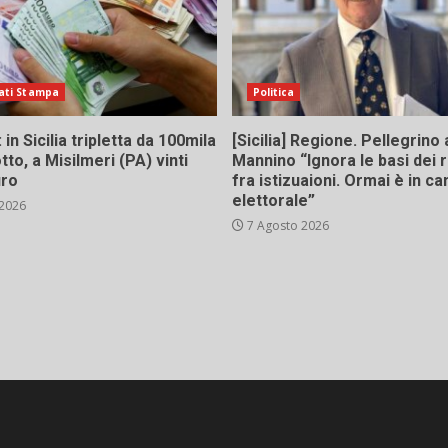
ati Stampa
Politica
in Sicilia tripletta da 100mila
[Sicilia] Regione. Pellegrino 
tto, a Misilmeri (PA) vinti
Mannino “Ignora le basi dei 
uro
fra istizuaioni. Ormai è in 
elettorale”
 2026
7 Agosto 2026