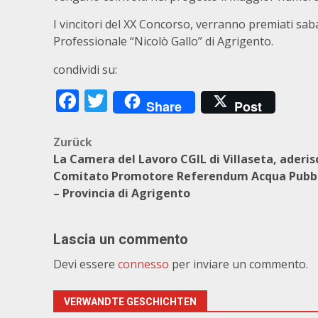
I vincitori del XX Concorso, verranno premiati saba
Professionale “Nicolò Gallo” di Agrigento.
condividi su:
Facebook
Twitter
Share
Post
Beitragsnavigation
Zurück
La Camera del Lavoro CGIL di Villaseta, aderis
Comitato Promotore Referendum Acqua Pubbl
– Provincia di Agrigento
Lascia un commento
Devi essere
connesso
per inviare un commento.
VERWANDTE GESCHICHTEN