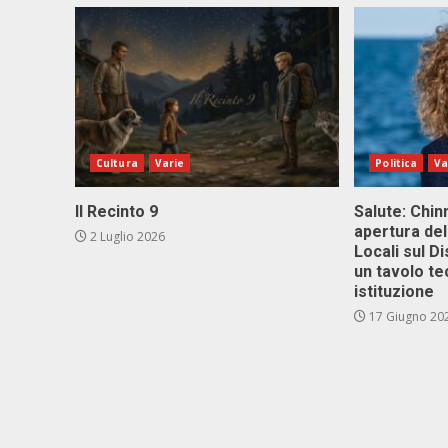
Cultura
Varie
Politica
Va
Il Recinto 9
Salute: Chinn
apertura del
2 Luglio 2026
Locali sul D
un tavolo te
istituzione
17 Giugno 20