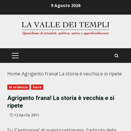
Zum
9 Agosto 2026
Inhalt
springen
PRIMÄRES
MENÜ
Home
Agrigento frana! La storia è vecchia e si ripete
In evidenza
Varie
Agrigento frana! La storia è vecchia e si
ripete
12 Aprile 2011
Su ‘Centonove’ di questa settimana, l’articolo della