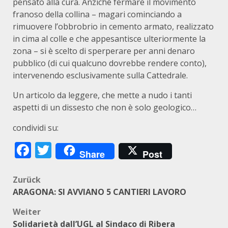
pensato alla cura. Anziché fermare il movimento
franoso della collina – magari cominciando a
rimuovere l’obbrobrio in cemento armato, realizzato
in cima al colle e che appesantisce ulteriormente la
zona – si è scelto di sperperare per anni denaro
pubblico (di cui qualcuno dovrebbe rendere conto),
intervenendo esclusivamente sulla Cattedrale.
Un articolo da leggere, che mette a nudo i tanti
aspetti di un dissesto che non è solo geologico…
condividi su:
Facebook
Twitter
Share
Post
Beitragsnavigation
Zurück
ARAGONA: SI AVVIANO 5 CANTIERI LAVORO
Weiter
Solidarietà dall’UGL al Sindaco di Ribera