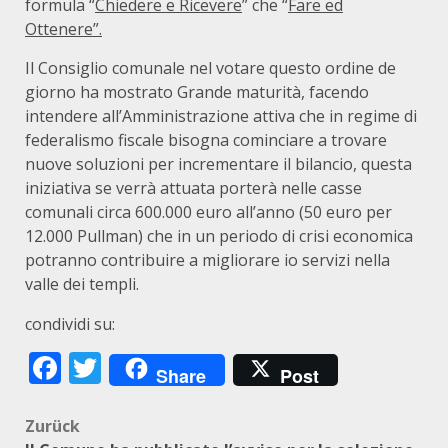
formula “
Chiedere e Ricevere
” che “
Fare ed
Ottenere”.
Il Consiglio comunale nel votare questo ordine de
giorno ha mostrato Grande maturità, facendo
intendere all’Amministrazione attiva che in regime di
federalismo fiscale bisogna cominciare a trovare
nuove soluzioni per incrementare il bilancio, questa
iniziativa se verrà attuata porterà nelle casse
comunali circa 600.000 euro all’anno (50 euro per
12.000 Pullman) che in un periodo di crisi economica
potranno contribuire a migliorare io servizi nella
valle dei templi.
condividi su:
Facebook
Twitter
Share
Post
Beitragsnavigation
Zurück