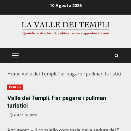
Zum
10 Agosto 2026
Inhalt
springen
PRIMÄRES
MENÜ
Home
Valle dei Templi. Far pagare i pullman turistici
Politica
Valle dei Templi. Far pagare i pullman
turistici
6 Aprile 2011
Agrigento – Il consiglio comunale nella seduta del 5