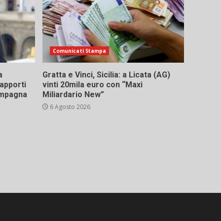
Comunicati Stampa
a
Gratta e Vinci, Sicilia: a Licata (AG)
rapporti
vinti 20mila euro con “Maxi
campagna
Miliardario New”
6 Agosto 2026