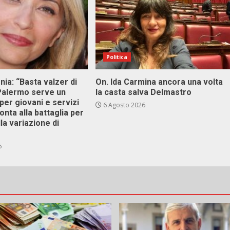
Politica
onia: “Basta valzer di
On. Ida Carmina ancora una volta
 Palermo serve un
la casta salva Delmastro
er giovani e servizi
6 Agosto 2026
ronta alla battaglia per
lla variazione di
6