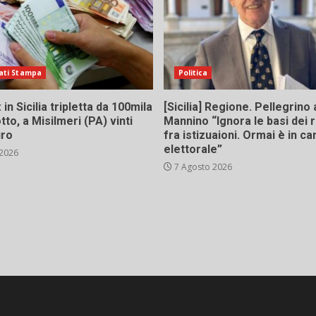
ati Stampa
Politica
in Sicilia tripletta da 100mila
[Sicilia] Regione. Pellegrino 
tto, a Misilmeri (PA) vinti
Mannino “Ignora le basi dei 
uro
fra istizuaioni. Ormai è in 
elettorale”
 2026
7 Agosto 2026