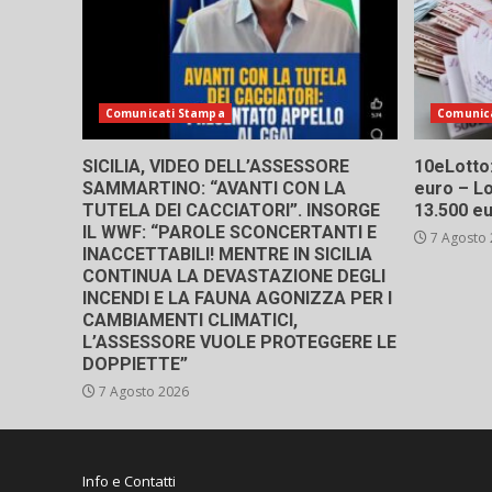
Comunicati Stampa
Comunic
SICILIA, VIDEO DELL’ASSESSORE
10eLotto: 
SAMMARTINO: “AVANTI CON LA
euro – Lo
TUTELA DEI CACCIATORI”. INSORGE
13.500 e
IL WWF: “PAROLE SCONCERTANTI E
7 Agosto
INACCETTABILI! MENTRE IN SICILIA
CONTINUA LA DEVASTAZIONE DEGLI
INCENDI E LA FAUNA AGONIZZA PER I
CAMBIAMENTI CLIMATICI,
L’ASSESSORE VUOLE PROTEGGERE LE
DOPPIETTE”
7 Agosto 2026
Info e Contatti