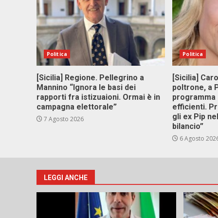
Politica
Politica
[Sicilia] Regione. Pellegrino a
[Sicilia] Car
Mannino “Ignora le basi dei
poltrone, a
rapporti fra istizuaioni. Ormai è in
programma p
campagna elettorale”
efficienti. P
gli ex Pip ne
7 Agosto 2026
bilancio”
6 Agosto 202
LEGGI ANCHE