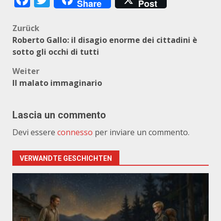
Share
Post
Beitragsnavigation
Zurück
Roberto Gallo: il disagio enorme dei cittadini è
sotto gli occhi di tutti
Weiter
Il malato immaginario
Lascia un commento
Devi essere
connesso
per inviare un commento.
VERWANDTE GESCHICHTEN