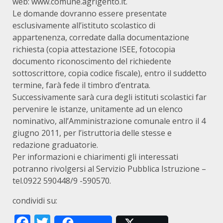
web: www.comune.agrigento.it.
Le domande dovranno essere presentate
esclusivamente all’istituto scolastico di
appartenenza, corredate dalla documentazione
richiesta (copia attestazione ISEE, fotocopia
documento riconoscimento del richiedente
sottoscrittore, copia codice fiscale), entro il suddetto
termine, farà fede il timbro d’entrata.
Successivamente sarà cura degli istituti scolastici far
pervenire le istanze, unitamente ad un elenco
nominativo, all’Amministrazione comunale entro il 4
giugno 2011, per l’istruttoria delle stesse e
redazione graduatorie.
Per informazioni e chiarimenti gli interessati
potranno rivolgersi al Servizio Pubblica Istruzione –
tel.0922 590448/9 -590570.
condividi su:
Facebook
Twitter