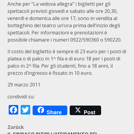
Anche per “La vedova allegra” i biglietti per gli
spettacoli previsti giovedì e sabato alle ore 20,30,
venerdì e domenica alle ore 17, sono in vendita al
botteghino del teatro un’ora prima dell’inizio degli
spettacoli. Per informazioni e prenotazioni è
possibile chiamare i numeri 0922/590360 o 590220.
Il costo del biglietto è sempre di 23 euro per i posti di
platea o di palco in 1^ fila e di euro 18 per i posti di
palco in 2^ fila. Per gli studenti, fino a 18 anni, il
prezzo d’ingresso è fissato in 10 euro.
29 marzo 2011
condividi su:
Facebook
Twitter
Share
Post
Beitragsnavigation
Zurück