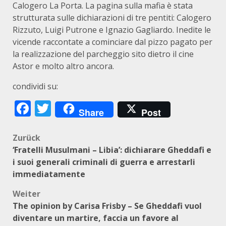
Calogero La Porta. La pagina sulla mafia è stata
strutturata sulle dichiarazioni di tre pentiti: Calogero
Rizzuto, Luigi Putrone e Ignazio Gagliardo. Inedite le
vicende raccontate a cominciare dal pizzo pagato per
la realizzazione del parcheggio sito dietro il cine
Astor e molto altro ancora.
condividi su:
Facebook
Twitter
Share
Post
Beitragsnavigation
Zurück
‘Fratelli Musulmani – Libia’: dichiarare Gheddafi e
i suoi generali criminali di guerra e arrestarli
immediatamente
Weiter
The opinion by Carisa Frisby – Se Gheddafi vuol
diventare un martire, faccia un favore al