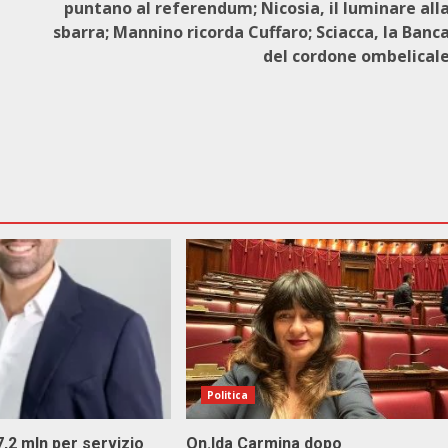
puntano al referendum; Nicosia, il luminare all
sbarra; Mannino ricorda Cuffaro; Sciacca, la Banc
del cordone ombelical
Politica
 7,2 mln per servizio
On.Ida Carmina dopo