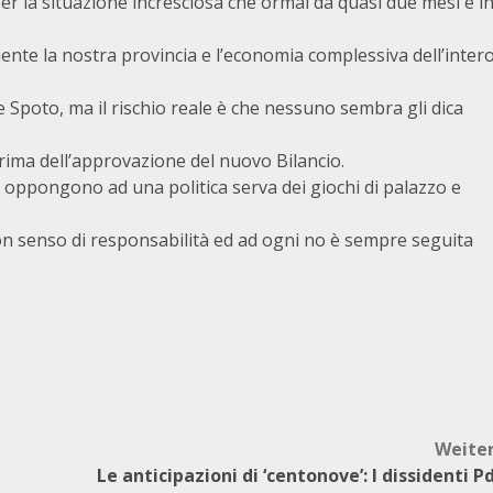
er la situazione incresciosa che ormai da quasi due mesi è i
ente la nostra provincia e l’economia complessiva dell’inter
ce Spoto, ma il rischio reale è che nessuno sembra gli dica
prima dell’approvazione del nuovo Bilancio.
i oppongono ad una politica serva dei giochi di palazzo e
on senso di responsabilità ed ad ogni no è sempre seguita
Weite
Le anticipazioni di ‘centonove’: I dissidenti P