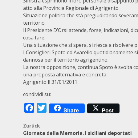
Sinistra esprimono il loro personale disappunto p
atto alla Provincia Regionale di Agrigento.
Situazione politica che stà pregiudicando severam
territorio.
Il Presidente D’Orsi attende, forse, indicazioni, di
cosa fare.
Una situazione che si spera, si riesca a risolvere 
I Consiglieri Spoto ed Avarello quotidianamente s
dannosa per il territorio agrigentino.
La nostra opposizione, continua Spoto è svolta c
una proposta alternativa e concreta.
Agrigento lì 31/01/2011
condividi su:
Facebook
Twitter
Share
Post
Beitragsnavigation
Zurück
Giornata della Memoria. I siciliani deportati