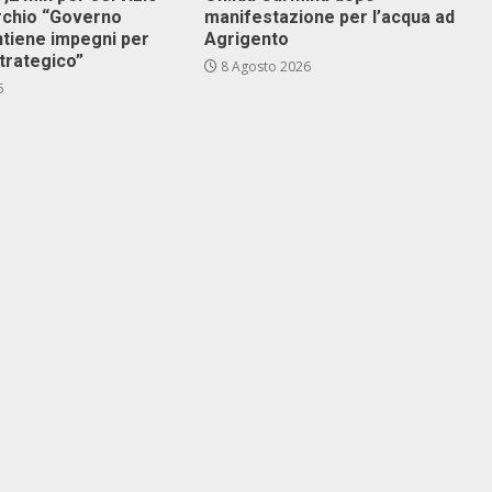
archio “Governo
manifestazione per l’acqua ad
ntiene impegni per
Agrigento
trategico”
8 Agosto 2026
6