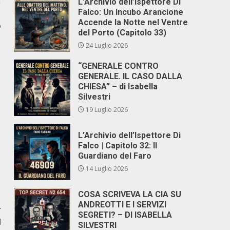
n
L’Archivio dell’Ispettore Di
Falco: Un Incubo Arancione
Accende la Notte nel Ventre
o
del Porto (Capitolo 33)
24 Luglio 2026
“GENERALE CONTRO
GENERALE. IL CASO DALLA
CHIESA” – di Isabella
Silvestri
19 Luglio 2026
L’Archivio dell’Ispettore Di
Falco | Capitolo 32: Il
Guardiano del Faro
14 Luglio 2026
COSA SCRIVEVA LA CIA SU
ANDREOTTI E I SERVIZI
r
SEGRETI? – DI ISABELLA
d
SILVESTRI