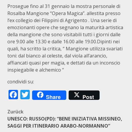
Prosegue fino al 31 gennaio la mostra personale di
Rosalba Mangione “Opera Magica”. allestita presso
l’ex collegio dei Filippini di Agrigento . Una serie di
emozionanti opere che segnano la maturità artistica
della mangione che sono visitabili tutti i giorni dalle
ore 9.00 alle 13.30 e dalle 16.00 alle 19.00.Dipinti nei
quali, ha scritto la critica, “ Mangione utilizza svariati
toni: dal bianco al celeste, dal viola all’arancio,
affiancati quasi per magia, e dettati da un inconscio
inspiegabile e alchemico “
condividi su:
Facebook
Twitter
Share
Post
Beitragsnavigation
Zurück
UNESCO: RUSSO(PD): “BENE INIZIATIVA MISSINEO,
SAGGI PER ITINERARIO ARABO-NORMANNO”