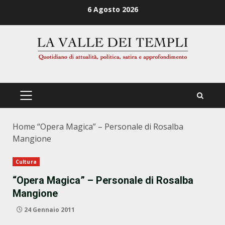
Zum
6 Agosto 2026
Inhalt
springen
PRIMÄRES
MENÜ
Home
“Opera Magica” – Personale di Rosalba
Mangione
Cultura
“Opera Magica” – Personale di Rosalba
Mangione
24 Gennaio 2011