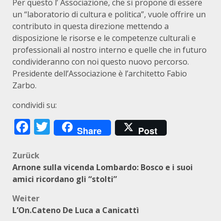
Per questo l’ Associazione, che si propone di essere
un “laboratorio di cultura e politica”, vuole offrire un
contributo in questa direzione mettendo a
disposizione le risorse e le competenze culturali e
professionali al nostro interno e quelle che in futuro
condivideranno con noi questo nuovo percorso.
Presidente dell’Associazione è l’architetto Fabio
Zarbo.
condividi su:
Facebook
Twitter
Share
Post
Beitragsnavigation
Zurück
Arnone sulla vicenda Lombardo: Bosco e i suoi
amici ricordano gli “stolti”
Weiter
L’On.Cateno De Luca a Canicattì