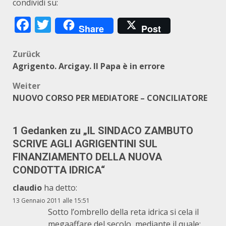
condividi su:
Facebook
Twitter
Share
Post
Beitragsnavigation
Zurück
Agrigento. Arcigay. Il Papa è in errore
Weiter
NUOVO CORSO PER MEDIATORE – CONCILIATORE
1 Gedanken zu „
IL SINDACO ZAMBUTO
SCRIVE AGLI AGRIGENTINI SUL
FINANZIAMENTO DELLA NUOVA
CONDOTTA IDRICA
“
claudio
ha detto:
13 Gennaio 2011 alle 15:51
Sotto l’ombrello della reta idrica si cela il
megaaffare del secolo, mediante il quale: