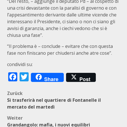
“Del resto, – aggiunge il deputato Pd – al cospetto di
una crisi devastante con la paralisi di governo e con
l’appesantimento derivante dalle ultime vicende che
interessano il Presidente, ci siano o non ci siano gli
avvisi di garanzia, anche i ciechi vedono che si è
chiusa una fase”.
“Il problema è – conclude – evitare che con questa
fase non finiscano per chiudersi anche atre cose”.
condividi su:
Facebook
Twitter
Share
Post
Beitragsnavigation
Zurück
Si trasferirà nel quartiere di Fontanelle il
mercato del martedì
Weiter
Grandangolo: mafia, i nuovi equilibri