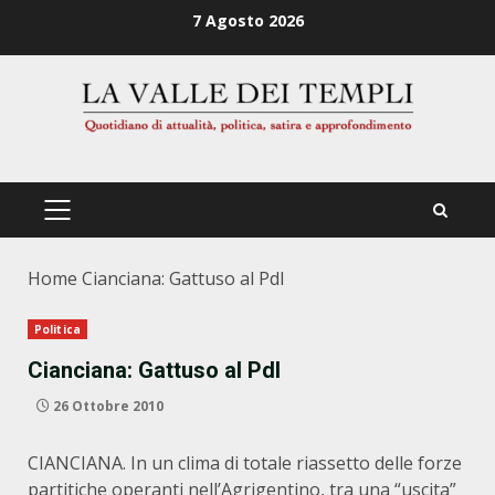
Zum
7 Agosto 2026
Inhalt
springen
PRIMÄRES
MENÜ
Home
Cianciana: Gattuso al Pdl
Politica
Cianciana: Gattuso al Pdl
26 Ottobre 2010
CIANCIANA. In un clima di totale riassetto delle forze
partitiche operanti nell’Agrigentino, tra una “uscita”