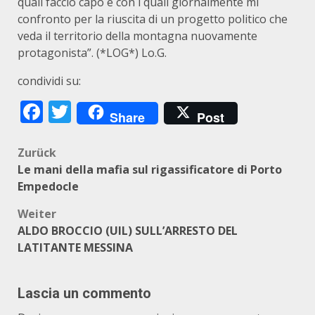
quali faccio capo e con i quali giornalmente mi
confronto per la riuscita di un progetto politico che
veda il territorio della montagna nuovamente
protagonista”. (*LOG*) Lo.G.
condividi su:
Facebook
Twitter
Share
Post
Beitragsnavigation
Zurück
Le mani della mafia sul rigassificatore di Porto
Empedocle
Weiter
ALDO BROCCIO (UIL) SULL’ARRESTO DEL
LATITANTE MESSINA
Lascia un commento