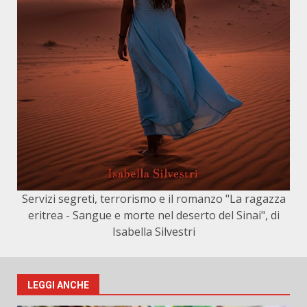
Servizi segreti, terrorismo e il romanzo "La ragazza
eritrea - Sangue e morte nel deserto del Sinai", di
Isabella Silvestri
LEGGI ANCHE