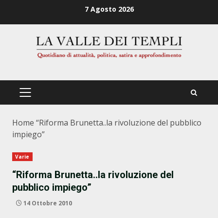
Zum
7 Agosto 2026
Inhalt
springen
PRIMÄRES
MENÜ
Home
“Riforma Brunetta..la rivoluzione del pubblico
impiego”
Varie
“Riforma Brunetta..la rivoluzione del
pubblico impiego”
14 Ottobre 2010