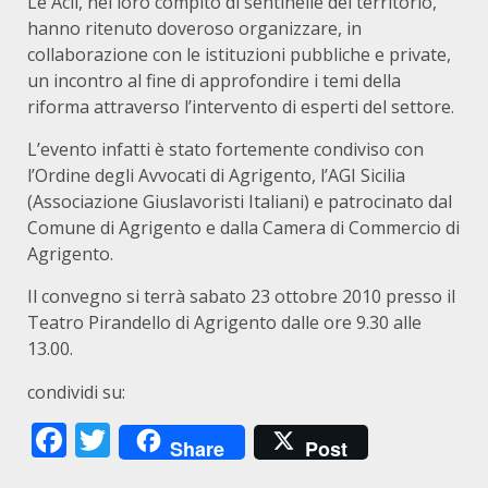
Le Acli, nel loro compito di sentinelle del territorio,
hanno ritenuto doveroso organizzare, in
collaborazione con le istituzioni pubbliche e private,
un incontro al fine di approfondire i temi della
riforma attraverso l’intervento di esperti del settore.
L’evento infatti è stato fortemente condiviso con
l’Ordine degli Avvocati di Agrigento, l’AGI Sicilia
(Associazione Giuslavoristi Italiani) e patrocinato dal
Comune di Agrigento e dalla Camera di Commercio di
Agrigento.
Il convegno si terrà sabato 23 ottobre 2010 presso il
Teatro Pirandello di Agrigento dalle ore 9.30 alle
13.00.
condividi su:
Facebook
Twitter
Share
Post