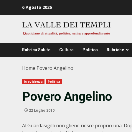
Zum
6 Agosto 2026
Inhalt
springen
Rubrica Salute
Cultura
Politica
Rubriche
Home
Povero Angelino
In evidenza
Politica
Povero Angelino
22 Luglio 2010
Al Guardasigilli non gliene riesce proprio una. Dop