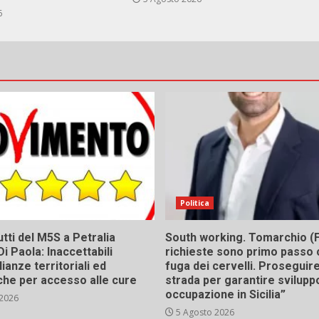
6
Politica
tti del M5S a Petralia
South working. Tomarchio (F
Di Paola: Inaccettabili
richieste sono primo passo 
ianze territoriali ed
fuga dei cervelli. Proseguir
he per accesso alle cure
strada per garantire svilupp
occupazione in Sicilia”
 2026
5 Agosto 2026