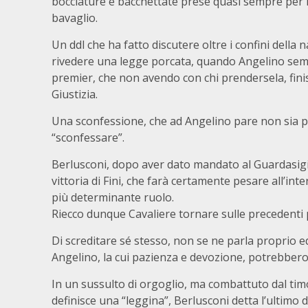
bocciature e bacchettate prese quasi sempre per no
bavaglio.
Un ddl che ha fatto discutere oltre i confini della
rivedere una legge porcata, quando Angelino semb
premier, che non avendo con chi prendersela, fini
Giustizia.
Una sconfessione, che ad Angelino pare non sia 
“sconfessare”.
Berlusconi, dopo aver dato mandato al Guardasigilli,
vittoria di Fini, che farà certamente pesare all’inte
più determinante ruolo.
Riecco dunque Cavaliere tornare sulle precedenti pos
Di screditare sé stesso, non se ne parla proprio ed
Angelino, la cui pazienza e devozione, potrebbero p
In un sussulto di orgoglio, ma combattuto dal timo
definisce una “leggina”, Berlusconi detta l’ultimo d