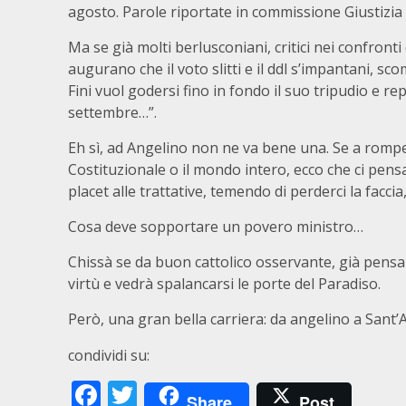
agosto. Parole riportate in commissione Giustizia 
Ma se già molti berlusconiani, critici nei confronti
augurano che il voto slitti e il ddl s’impantani, s
Fini vuol godersi fino in fondo il suo tripudio e repl
settembre…”.
Eh sì, ad Angelino non ne va bene una. Se a rompere 
Costituzionale o il mondo intero, ecco che ci pens
placet alle trattative, temendo di perderci la faccia,
Cosa deve sopportare un povero ministro…
Chissà se da buon cattolico osservante, già pensa
virtù e vedrà spalancarsi le porte del Paradiso.
Però, una gran bella carriera: da angelino a Sant
condividi su:
Facebook
Twitter
Share
Post