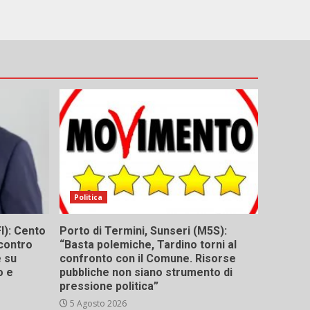
Politica
I): Cento
Porto di Termini, Sunseri (M5S):
contro
“Basta polemiche, Tardino torni al
e su
confronto con il Comune. Risorse
o e
pubbliche non siano strumento di
pressione politica”
5 Agosto 2026