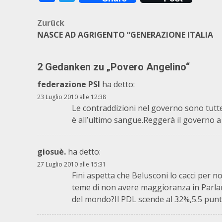
Beitragsnavigation
Zurück
NASCE AD AGRIGENTO “GENERAZIONE ITALIA
2 Gedanken zu „
Povero Angelino
“
federazione PSI
ha detto:
23 Luglio 2010 alle 12:38
Le contraddizioni nel governo sono tutte
è all’ultimo sangue.Reggerà il governo a c
giosuè.
ha detto:
27 Luglio 2010 alle 15:31
Fini aspetta che Belusconi lo cacci per n
teme di non avere maggioranza in Parlam
del mondo?Il PDL scende al 32%,5.5 punti