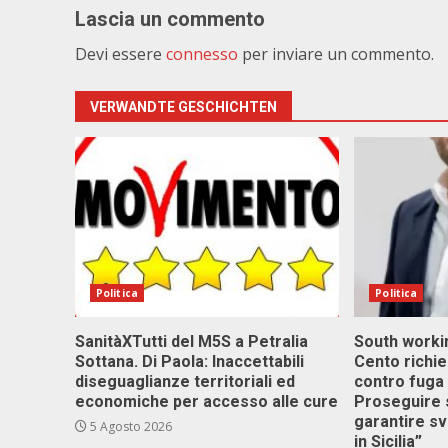
Lascia un commento
Devi essere
connesso
per inviare un commento.
VERWANDTE GESCHICHTEN
Politica
Politica
SanitàXTutti del M5S a Petralia
South workin
Sottana. Di Paola: Inaccettabili
Cento richi
diseguaglianze territoriali ed
contro fuga 
economiche per accesso alle cure
Proseguire 
garantire s
5 Agosto 2026
in Sicilia”