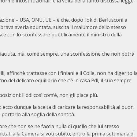
rme incostituzionali, è la volta della tanto discussa legge-
 nazione – USA, ONU, UE – e che, dopo l’ok di Berlusconi a
rava averla spuntata, suscita il malumore dello stesso
sce con lo sconfessare pubblicamente il ministro della
piaciuta, ma, come sempre, una sconfessione che non potrà
 affinchè trattasse con i finiani e il Colle, non ha digerito l
rno del delicato equilibrio che c’è in casa Pdl, il suo sempre
izioni: il ddl così com‘è, non gli piace più.
 ecco dunque la scelta di caricare la responsabilità al buon
ortarlo alla soglia della santità.
re che non se ne faccia nulla di quello che lui stesso
iktat: alla Camera si voti subito, entro la prima settimana di