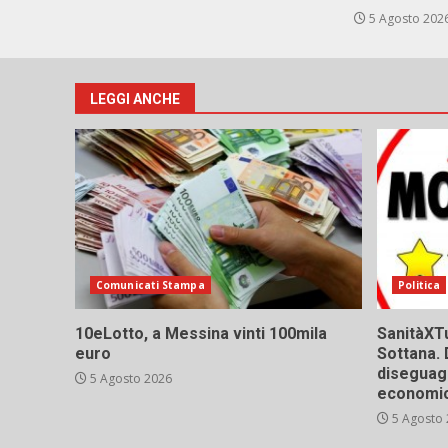
5 Agosto 202
LEGGI ANCHE
Comunicati Stampa
Politica
10eLotto, a Messina vinti 100mila
SanitàXTu
euro
Sottana. 
diseguagl
5 Agosto 2026
economic
5 Agosto