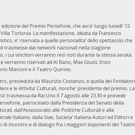
a edizione del Premio Persefone, che avra’ luogo lunedi’ 12
di Villa Torlonia. La manifestazione, ideata da Francesco
stico, e’ riservata a quelle personalita’ dello spettacolo che
rali trasmesse dai network nazionali nella stagione
, i cui vincitori verranno resi noti durante la stessa serata
i e verranno riservati ad Al Bano, Max Giusti, Enzo
erio Marconi e Il Teatro Quirino.
atro, presieduta da Maurizio Costanzo, e quella dei Fondatori
ni e le Attivita’ Culturali, nonche’ presidente del premio. La
rra’ trasmessa da Rai Uno il 7 agosto alle 23.30 e prevede
rsefone, patrocinato dalla Presidenza del Senato della
urali, dall’Assessorato alle Politiche Culturali e alla
e Italiano, dalla Siae, Societa’ Italiana Autori ed Editori e
 di incontro e di dialogo fra i maggiori esponenti del Teatr