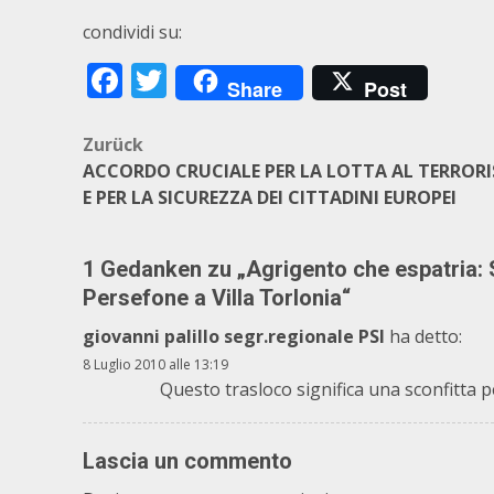
condividi su:
Facebook
Twitter
Share
Post
Beitragsnavigation
Zurück
ACCORDO CRUCIALE PER LA LOTTA AL TERROR
E PER LA SICUREZZA DEI CITTADINI EUROPEI
1 Gedanken zu „
Agrigento che espatria: 
Persefone a Villa Torlonia
“
giovanni palillo segr.regionale PSI
ha detto:
8 Luglio 2010 alle 13:19
Questo trasloco significa una sconfitta 
Lascia un commento