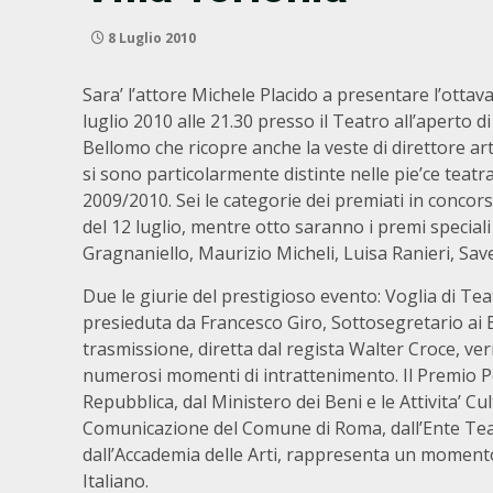
8 Luglio 2010
Sara’ l’attore Michele Placido a presentare l’ottav
luglio 2010 alle 21.30 presso il Teatro all’aperto 
Bellomo che ricopre anche la veste di direttore arti
si sono particolarmente distinte nelle pie’ce teat
2009/2010. Sei le categorie dei premiati in concorso
del 12 luglio, mentre otto saranno i premi special
Gragnaniello, Maurizio Micheli, Luisa Ranieri, Sav
Due le giurie del prestigioso evento: Voglia di Te
presieduta da Francesco Giro, Sottosegretario ai Be
trasmissione, diretta dal regista Walter Croce, ve
numerosi momenti di intrattenimento. Il Premio Pe
Repubblica, dal Ministero dei Beni e le Attivita’ Cult
Comunicazione del Comune di Roma, dall’Ente Teatral
dall’Accademia delle Arti, rappresenta un momento
Italiano.