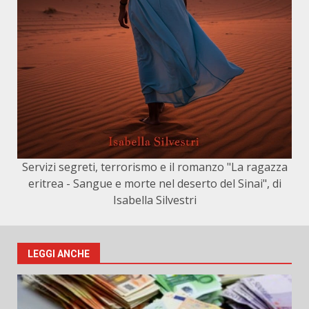
Servizi segreti, terrorismo e il romanzo "La ragazza
eritrea - Sangue e morte nel deserto del Sinai", di
Isabella Silvestri
LEGGI ANCHE