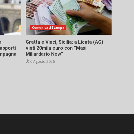
Comunicati Stampa
a
Gratta e Vinci, Sicilia: a Licata (AG)
rapporti
vinti 20mila euro con “Maxi
campagna
Miliardario New”
6 Agosto 2026