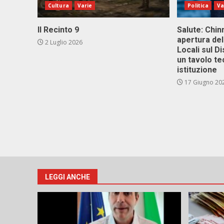
Cultura
Varie
Politica
Va
Il Recinto 9
Salute: Chinn
apertura del
2 Luglio 2026
Locali sul D
un tavolo te
istituzione
17 Giugno 20
LEGGI ANCHE