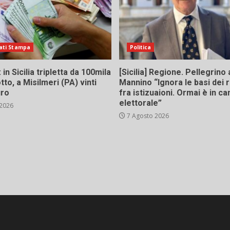
ati Stampa
Politica
in Sicilia tripletta da 100mila
[Sicilia] Regione. Pellegrino 
tto, a Misilmeri (PA) vinti
Mannino “Ignora le basi dei 
uro
fra istizuaioni. Ormai è in 
elettorale”
 2026
7 Agosto 2026