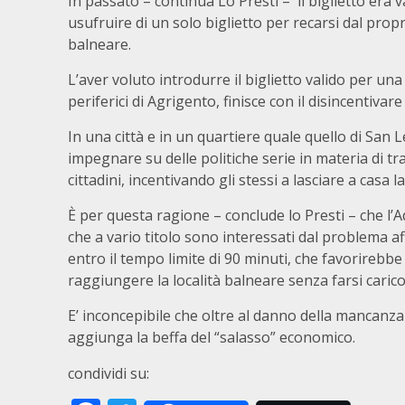
In passato – continua Lo Presti – il biglietto era 
usufruire di un solo biglietto per recarsi dal propr
balneare.
L’aver voluto introdurre il biglietto valido per un
periferici di Agrigento, finisce con il disincentivar
In una città e in un quartiere quale quello di San L
impegnare su delle politiche serie in materia di t
cittadini, incentivando gli stessi a lasciare a casa 
È per questa ragione – conclude lo Presti – che l’
che a vario titolo sono interessati dal problema aff
entro il tempo limite di 90 minuti, che favorirebbe l
raggiungere la località balneare senza farsi carico 
E’ inconcepibile che oltre al danno della mancanza 
aggiunga la beffa del “salasso” economico.
condividi su: