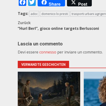
Facebook
Twitter
Share
Post
Tags:
adoc
domenico lo presti
trasporti urbani agrigen
Beitragsnavigation
Zurück
“Hurl Berl”, gioco online targets Berlusconi
Lascia un commento
Devi essere
connesso
per inviare un commento.
VERWANDTE GESCHICHTEN