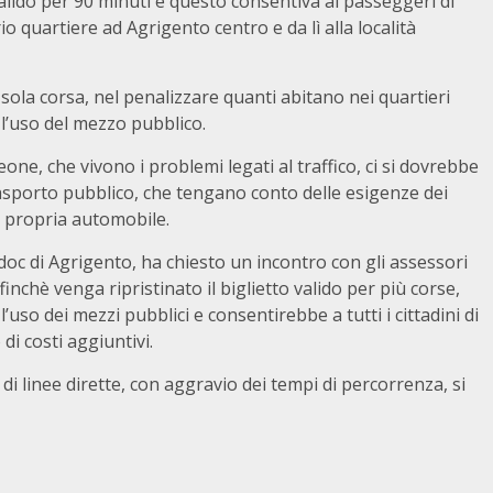
valido per 90 minuti e questo consentiva ai passeggeri di
io quartiere ad Agrigento centro e da lì alla località
a sola corsa, nel penalizzare quanti abitano nei quartieri
e l’uso del mezzo pubblico.
eone, che vivono i problemi legati al traffico, ci si dovrebbe
rasporto pubblico, che tengano conto delle esigenze dei
la propria automobile.
Adoc di Agrigento, ha chiesto un incontro con gli assessori
inchè venga ripristinato il biglietto valido per più corse,
’uso dei mezzi pubblici e consentirebbe a tutti i cittadini di
di costi aggiuntivi.
di linee dirette, con aggravio dei tempi di percorrenza, si