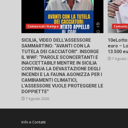
Comunicati Stampa
Comunic
SICILIA, VIDEO DELL’ASSESSORE
10eLotto: 
SAMMARTINO: “AVANTI CON LA
euro – Lo
TUTELA DEI CACCIATORI”. INSORGE
13.500 e
IL WWF: “PAROLE SCONCERTANTI E
7 Agosto
INACCETTABILI! MENTRE IN SICILIA
CONTINUA LA DEVASTAZIONE DEGLI
INCENDI E LA FAUNA AGONIZZA PER I
CAMBIAMENTI CLIMATICI,
L’ASSESSORE VUOLE PROTEGGERE LE
DOPPIETTE”
7 Agosto 2026
Info e Contatti