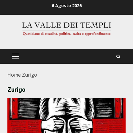
Zum
6 Agosto 2026
Inhalt
springen
PRIMÄRES
MENÜ
Home
Zurigo
Zurigo