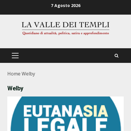
Zum
7 Agosto 2026
Inhalt
springen
PRIMÄRES
MENÜ
Home
Welby
Welby