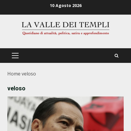
Zum
10 Agosto 2026
Inhalt
springen
PRIMÄRES
MENÜ
Home
veloso
veloso