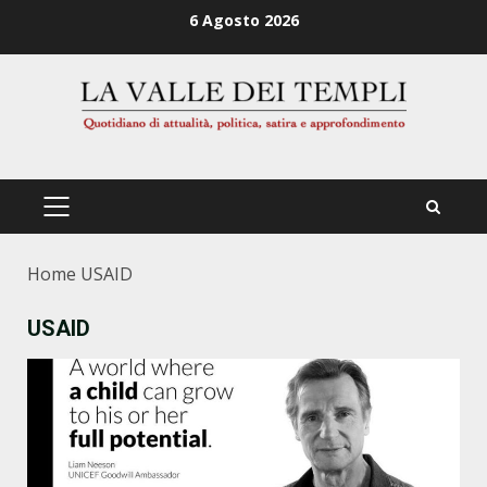
Zum
6 Agosto 2026
Inhalt
springen
PRIMÄRES
MENÜ
Home
USAID
USAID