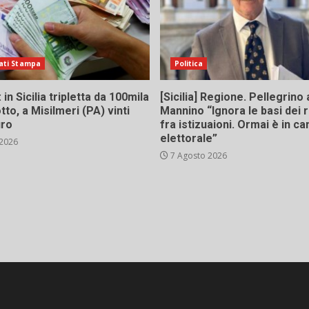
ati Stampa
Politica
in Sicilia tripletta da 100mila
[Sicilia] Regione. Pellegrino 
tto, a Misilmeri (PA) vinti
Mannino “Ignora le basi dei 
uro
fra istizuaioni. Ormai è in 
elettorale”
 2026
7 Agosto 2026