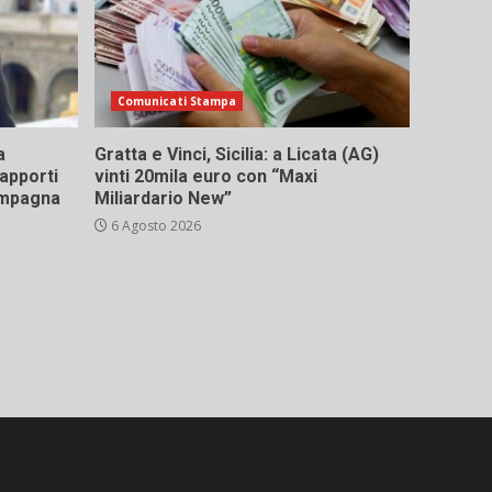
Comunicati Stampa
a
Gratta e Vinci, Sicilia: a Licata (AG)
rapporti
vinti 20mila euro con “Maxi
campagna
Miliardario New”
6 Agosto 2026