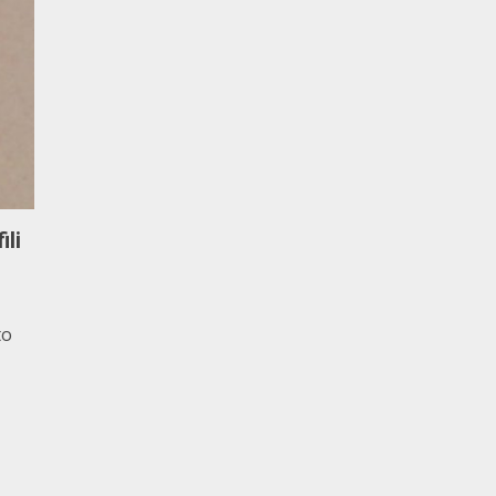
ili
to