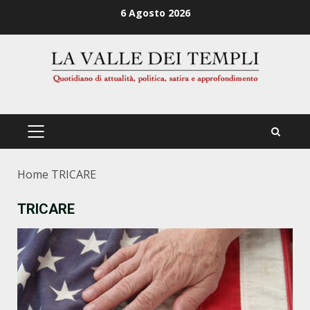
Zum
6 Agosto 2026
Inhalt
springen
PRIMÄRES
MENÜ
Home
TRICARE
TRICARE