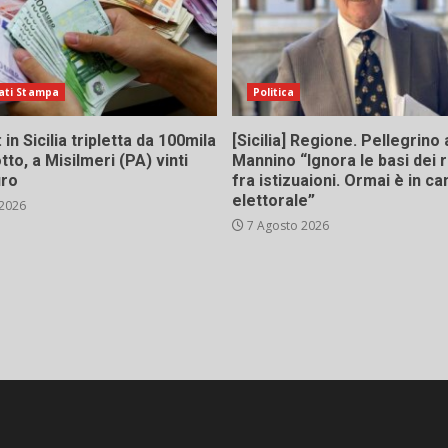
ati Stampa
Politica
in Sicilia tripletta da 100mila
[Sicilia] Regione. Pellegrino 
tto, a Misilmeri (PA) vinti
Mannino “Ignora le basi dei 
uro
fra istizuaioni. Ormai è in 
elettorale”
 2026
7 Agosto 2026