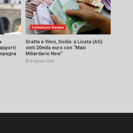
Comunicati Stampa
a
Gratta e Vinci, Sicilia: a Licata (AG)
rapporti
vinti 20mila euro con “Maxi
campagna
Miliardario New”
6 Agosto 2026