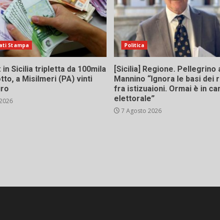
ati Stampa
Politica
in Sicilia tripletta da 100mila
[Sicilia] Regione. Pellegrino 
tto, a Misilmeri (PA) vinti
Mannino “Ignora le basi dei 
uro
fra istizuaioni. Ormai è in 
elettorale”
 2026
7 Agosto 2026