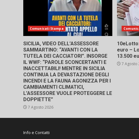
Comunicati Stampa
Comunic
SICILIA, VIDEO DELL’ASSESSORE
10eLotto: 
SAMMARTINO: “AVANTI CON LA
euro – Lo
TUTELA DEI CACCIATORI”. INSORGE
13.500 e
IL WWF: “PAROLE SCONCERTANTI E
7 Agosto
INACCETTABILI! MENTRE IN SICILIA
CONTINUA LA DEVASTAZIONE DEGLI
INCENDI E LA FAUNA AGONIZZA PER I
CAMBIAMENTI CLIMATICI,
L’ASSESSORE VUOLE PROTEGGERE LE
DOPPIETTE”
7 Agosto 2026
Info e Contatti