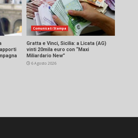
Comunicati Stampa
a
Gratta e Vinci, Sicilia: a Licata (AG)
rapporti
vinti 20mila euro con “Maxi
campagna
Miliardario New”
6 Agosto 2026