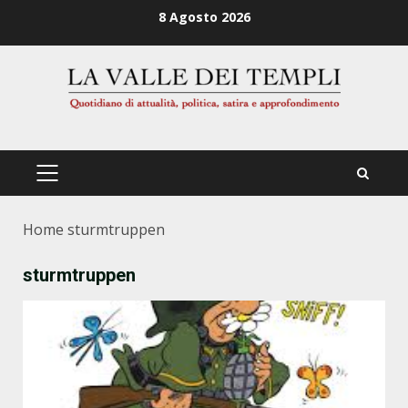
Zum
8 Agosto 2026
Inhalt
springen
PRIMÄRES
MENÜ
Home
sturmtruppen
sturmtruppen