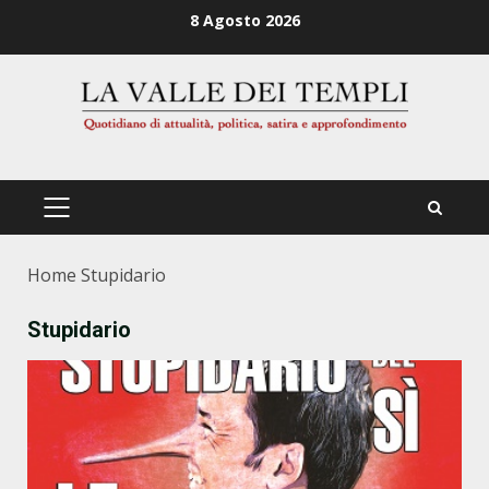
Zum
8 Agosto 2026
Inhalt
springen
PRIMÄRES
MENÜ
Home
Stupidario
Stupidario