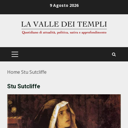
Zum
9 Agosto 2026
Inhalt
springen
PRIMÄRES
MENÜ
Home
Stu Sutcliffe
Stu Sutcliffe