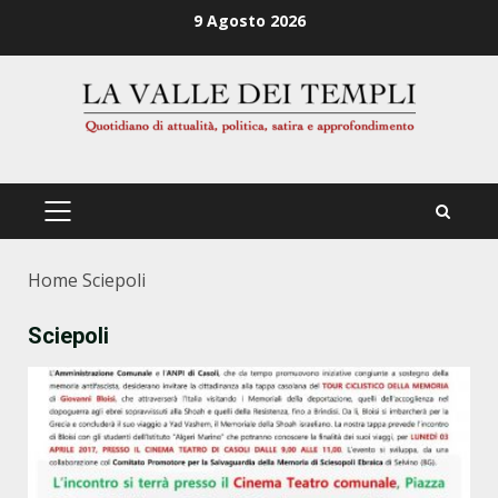
Zum
9 Agosto 2026
Inhalt
springen
PRIMÄRES
MENÜ
Home
Sciepoli
Sciepoli