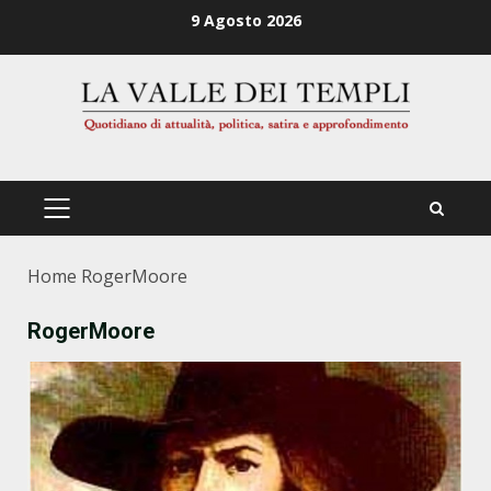
Zum
9 Agosto 2026
Inhalt
springen
PRIMÄRES
MENÜ
Home
RogerMoore
RogerMoore