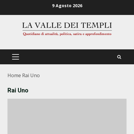
Zum
9 Agosto 2026
Inhalt
springen
PRIMÄRES
MENÜ
Home
Rai Uno
Rai Uno