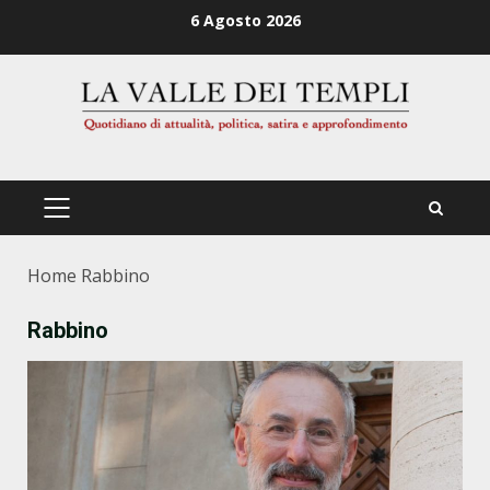
Zum
6 Agosto 2026
Inhalt
springen
PRIMÄRES
MENÜ
Home
Rabbino
Rabbino