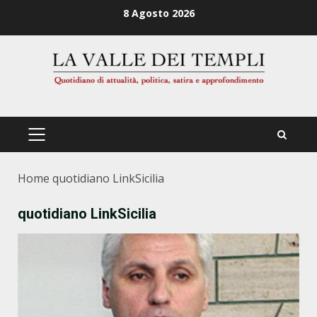
Zum
8 Agosto 2026
Inhalt
springen
PRIMÄRES
MENÜ
Home
quotidiano LinkSicilia
quotidiano LinkSicilia