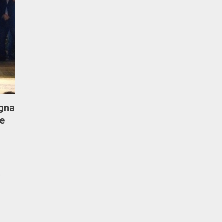
gna
re
o