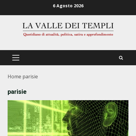
Zum
6 Agosto 2026
Inhalt
springen
PRIMÄRES
MENÜ
Home
parisie
parisie