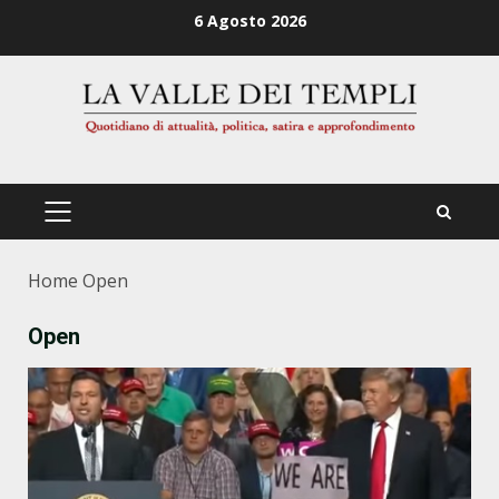
Zum
6 Agosto 2026
Inhalt
springen
PRIMÄRES
MENÜ
Home
Open
Open